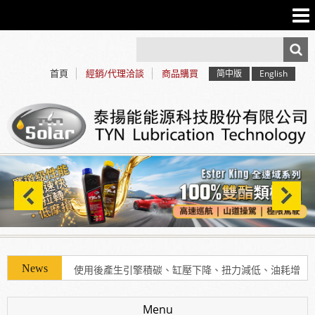
首頁
經銷/代理洽談
商品購買
简中版
English
使用「泰揚能 Solar 索爾機油」可有效解決車輛經年
使用後產生引擎積碳、缸壓下降、扭力減低、油耗增
加等現象
Menu