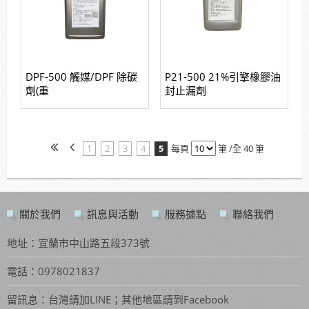
DPF-500 觸媒/DPF 除碳
P21-500 21%引擎橡膠油
劑(重
封止漏劑
1
2
3
4
5
每頁
筆 /全 40 筆
關於我們
訊息與活動
服務據點
聯絡我們
地址：宜蘭市中山路五段373號
電話：0978021837
留訊息：台灣請加LINE；其他地區請到Facebook