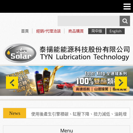
首頁
經銷/代理洽談
商品購買
简中版
English
使用「泰揚能 Solar 索爾機油」可有效解決車輛經年
使用後產生引擎積碳、缸壓下降、扭力減低、油耗增
加等現象
Menu