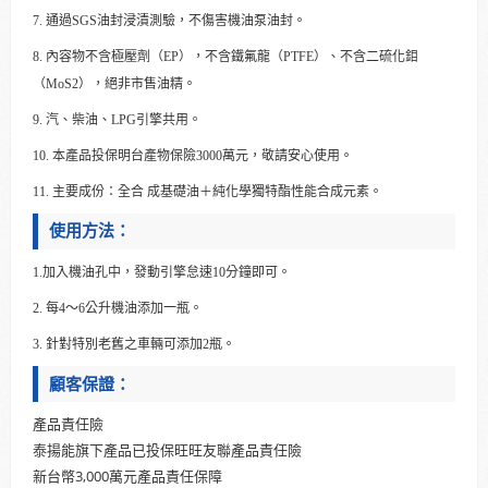
7. 通過SGS油封浸漬測驗，不傷害機油泵油封。
8. 內容物不含極壓劑（EP），不含鐵氟龍（PTFE）、不含二硫化鉬
（MoS2），絕非市售油精。
9. 汽、柴油、LPG引擎共用。
10. 本產品投保明台產物保險3000萬元，敬請安心使用。
11. 主要成份：全合 成基礎油＋純化學獨特酯性能合成元素。
使用方法：
1.加入機油孔中，發動引擎怠速10分鐘即可。
2. 每4～6公升機油添加一瓶。
3. 針對特別老舊之車輛可添加2瓶。
顧客保證：
產品責任險
泰揚能旗下產品已投保旺旺友聯產品責任險
新台幣3,000萬元產品責任保障