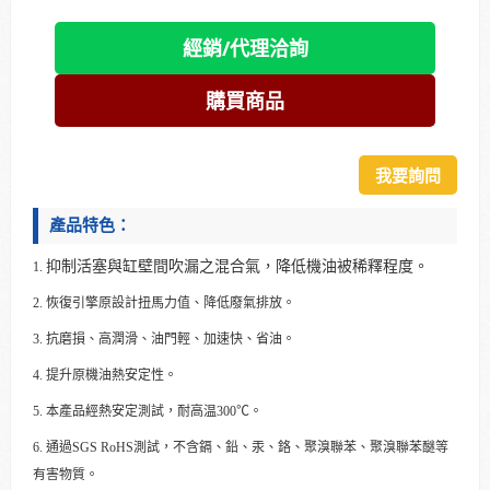
經銷/代理洽詢
購買商品
我要詢問
產品特色：
抑制活塞與缸壁間吹漏之混合氣，降低機油被稀釋程度。
1.
2.
恢復引擎原設計扭馬力值、降低廢氣排放。
3.
抗磨損、高潤滑、油門輕、加速快、省油。
4.
提升原機油熱安定性。
5. 本產品經熱安定測試，耐高温300℃。
6. 通過SGS RoHS測試，不含鎘、鉛、汞、鉻、聚溴聯苯、聚溴聯苯醚等
有害物質。