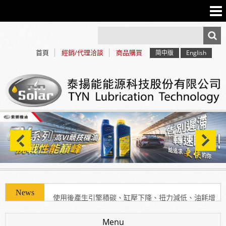
首頁
經銷/代理洽談
商品購買
简中版
English
使用「泰揚能 Solar 索爾機油」可有效解決車輛經年
使用後產生引擎積碳、缸壓下降、扭力減低、油耗增
加等現象
Menu