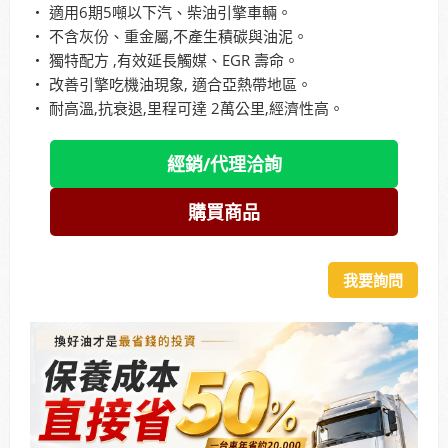
‧ 適用6期5噸以下汽、柴油引擎車輛。
‧ 不含灰份、重金屬,不產生積碳與油泥。
‧ 獨特配方 ,有效延長觸媒、EGR 壽命。
‧ 改善引擎吃機油現象, 適合亞熱帶地區。
‧ 耐高溫,抗衰退,里程可達 2萬公里,經濟性高。
經銷/代理洽詢
購買商品
我要詢問