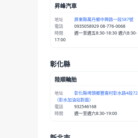
昇峰汽車
地址
屏東縣萬丹鄉中興路一段587號
電話
0935058929 08-776-0068
時間
週一至週五8:30-18:30 週六8:30-
17:00
彰化縣
陸順輪胎
地址
彰化縣埤頭鄉豐崙村彰水路4段7
（彰水加油站對面）
電話
932546168
時間
週一至週六8:30-19:00
新北市