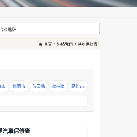
耗增加等現象
問洽談進駐。
耗增加等現象
首頁
聯絡我們
特約保修廠
問洽談進駐。
竹市
桃園市
苗栗縣
雲林縣
高雄市
豐汽車保修廠