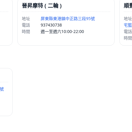
晉昇摩特 ( 二輪 )
順
地址
屏東縣東港鎮中正路三段95號
地址
電話
937430738
宅籃
時間
週一至週六10:00-22:00
電話
時間
2號