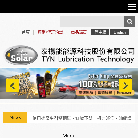
首頁
經銷/代理洽談
商品購買
简中版
English
使用「泰揚能 Solar 索爾機油」可有效解決車輛經年
使用後產生引擎積碳、缸壓下降、扭力減低、油耗增
加等現象
Menu