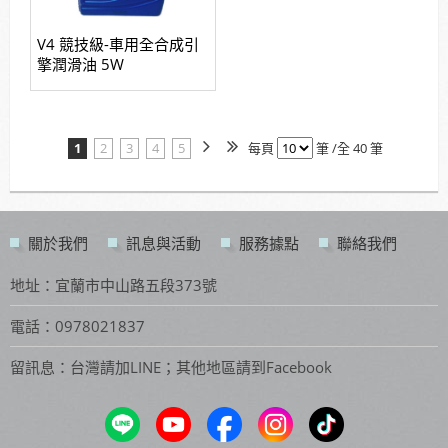
V4 競技級-車用全合成引
擎潤滑油 5W
1
2
3
4
5
每頁
筆 /全 40 筆
關於我們
訊息與活動
服務據點
聯絡我們
地址：宜蘭市中山路五段373號
電話：0978021837
留訊息：台灣請加LINE；其他地區請到Facebook