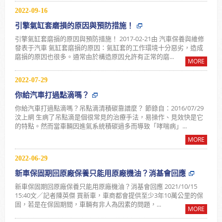
2022-09-16
引擎氣缸套磨損的原因與預防措施！
引擎氣缸套磨損的原因與預防措施！ 2017-02-21由 汽車保養與維修
發表于汽車 氣缸套磨損的原因：氣缸套的工作環境十分惡劣，造成
磨損的原因也很多。通常由於構造原因允許有正常的磨...
MORE
2022-07-29
你給汽車打過點滴嗎？
你給汽車打過點滴嗎？吊點滴清積碳靠譜麼？ 節錄自：2016/07/29
汶上網 生病了吊點滴是個很常見的治療手法，易操作、見效快是它
的特點。然而當車輛因進氣系統積碳過多而導致「哮喘病」...
MORE
2022-06-29
新車保固期回原廠保養只能用原廠機油？消基會回應
新車保固期回原廠保養只能用原廠機油？消基會回應 2021/10/15
15:40文／記者陳英傑 買新車，車商都會提供至少3年10萬公里的保
固，若是在保固期間，車輛有非人為因素的問題，...
MORE