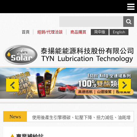
首頁
經銷/代理洽談
商品購買
简中版
English
使用「泰揚能 Solar 索爾機油」可有效解決車輛經年
使用後產生引擎積碳、缸壓下降、扭力減低、油耗增
加等現象
專業補給站