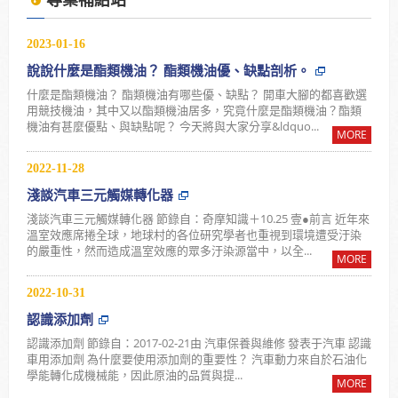
2025年7月13日受KBS京都電視台邀請採訪，廣受日
本當地通路詢問洽談進駐。
2023-01-16
說說什麼是酯類機油？ 酯類機油優、缺點剖析。
使用「泰揚能 Solar 索爾機油」可有效解決車輛經年
什麼是酯類機油？ 酯類機油有哪些優、缺點？ 開車大腳的都喜歡選
使用後產生引擎積碳、缸壓下降、扭力減低、油耗增
用競技機油，其中又以酯類機油居多，究竟什麼是酯類機油？酯類
機油有甚麼優點、與缺點呢？ 今天將與大家分享&ldquo...
加等現象
MORE
2025年7月13日受KBS京都電視台邀請採訪，廣受日
2022-11-28
淺談汽車三元觸媒轉化器
本當地通路詢問洽談進駐。
淺談汽車三元觸媒轉化器 節錄自：奇摩知識＋10.25 壹●前言 近年來
溫室效應席捲全球，地球村的各位研究學者也重視到環境遭受汙染
的嚴重性，然而造成溫室效應的眾多汙染源當中，以全...
MORE
2022-10-31
認識添加劑
認識添加劑 節錄自：2017-02-21由 汽車保養與維修 發表于汽車 認識
車用添加劑 為什麼要使用添加劑的重要性？ 汽車動力來自於石油化
學能轉化成機械能，因此原油的品質與提...
MORE