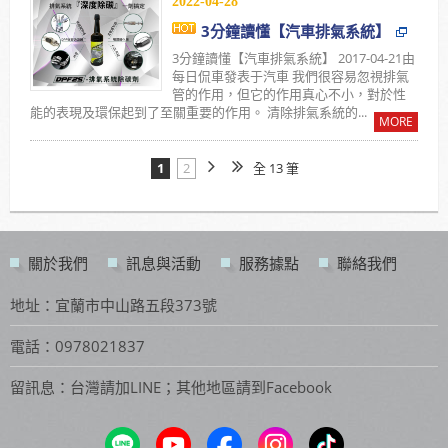
2022-04-28
3分鐘讀懂【汽車排氣系統】
3分鐘讀懂【汽車排氣系統】 2017-04-21由
每日侃車發表于汽車 我們很容易忽視排氣
管的作用，但它的作用真心不小，對於性
能的表現及環保起到了至關重要的作用。 清除排氣系統的...
MORE
1
2
全 13 筆
關於我們
訊息與活動
服務據點
聯絡我們
地址：宜蘭市中山路五段373號
電話：0978021837
留訊息：台灣請加LINE；其他地區請到Facebook