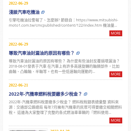
2022-06-29
淺談汽車吃機油
引擎吃機油拉警報了、怎麼辦? 節錄自：https://www.mitsubishi-
moto1.com.tw/cmcpublished/content/122/index.htm 機油量...
MORE
2022-06-29
導致汽車油封漏油的原因有哪些？
導致汽車油封漏油的原因有哪些？ 為什麼有些油封反覆損壞漏油？
2018-08-01發表于汽車 在汽車上有許多高速旋轉的軸類部件，比如
曲軸、凸輪軸、半軸等。也有一些低速軸向運動的...
MORE
2022-06-21
2022年-汽機車燃料稅要繳多少稅金？
2022年-汽機車燃料稅要繳多少稅金？ 燃料稅稅額表總彙整 資料來
源：交通部公路總局 每年7月擁有汽機車的民眾可得要繳交相關燃料
稅。 這邊為大家整理了完整的各式燃油車車輛的『燃料使用...
MORE