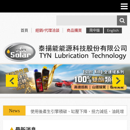
首頁
經銷/代理洽談
商品購買
简中版
English
使用「泰揚能 Solar 索爾機油」可有效解決車輛經年
使用後產生引擎積碳、缸壓下降、扭力減低、油耗增
加等現象
最新消息