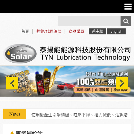
首頁
經銷/代理洽談
商品購買
简中版
English
使用「泰揚能 Solar 索爾機油」可有效解決車輛經年
使用後產生引擎積碳、缸壓下降、扭力減低、油耗增
加等現象
專業補給站