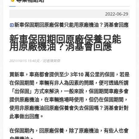
2025年7月13日受KBS京都電視台邀請採訪，廣受日
本當地通路詢問洽談進駐。
2022-06-29
新車保固期回原廠保養只能用原廠機油？消基會回應
使用「泰揚能 Solar 索爾機油」可有效解決車輛經年
新車保固期回原廠保養只能
使用後產生引擎積碳、缸壓下降、扭力減低、油耗增
用原廠機油？消基會回應
加等現象
2025年7月13日受KBS京都電視台邀請採訪，廣受日
2021/10/15 15:40文／記者陳英傑
本當地通路詢問洽談進駐。
買新車，車商都會提供至少 3年10 萬公里的保固，若是
在保固期間，車輛有非人為因素的問題，便可透過所謂
「出保固」方式來解決，一般來說，保固期間車廠多會
提供原廠機油，在車輛進場時使用，但仍在保固期間，
使用非原廠機油回原廠保養會失去保固嗎？消基會針對
此事做出回應。
在保固期內，回原廠保養，除了原廠機油，有些人也會