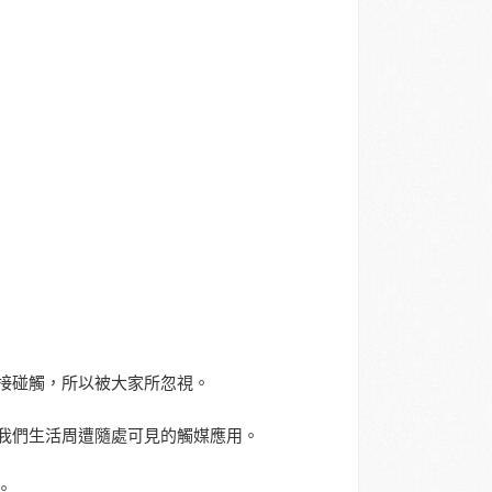
接碰觸，所以被大家所忽視。
我們生活周遭隨處可見的觸媒應用。
。