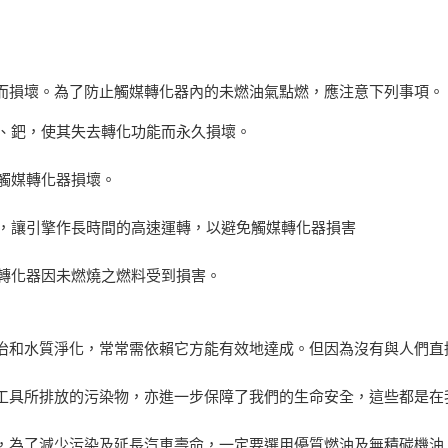
而損壞。為了防止觸媒轉化器內的未燃油氣點燃，應注意下列事項。
銠、鈀，使其失去轉化功能而永久損壞。
致觸媒轉化器損壞。
下，讓引擎作長時間的高速運轉，以避免觸媒轉化器損害
媒轉化器因未燃燒之燃料受到損害。
治和水質淨化，常常需依賴它方能有效地達成。但因為沒有與人們直
工具所排放的污染物，亦進一步保障了我們的生命安全，這些都是在
，為了減少污染及延長汽車壽命，一定要選用優質燃油及無積碳機油