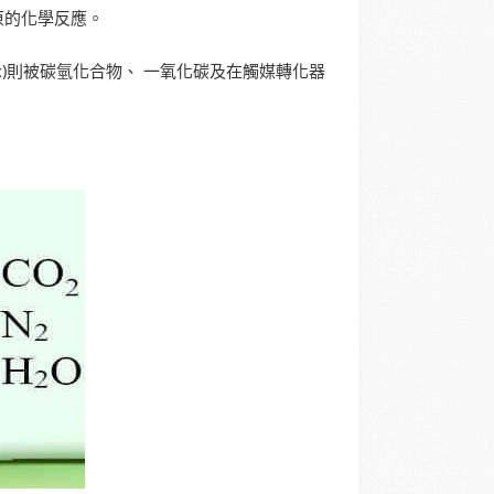
原的化學反應。
x)則被碳氫化合物、 一氧化碳及在觸媒轉化器