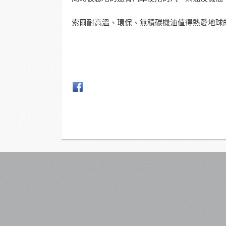
索爾耐高溫、環保、無積碳機油值得熱愛地球的