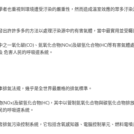
學者也重視到環境遭受汙染的嚴重性，然而造成溫室效應的眾多汙染
發出許許多多的方法以處理汙染源中的有害氣體，當中最實用並受矚
一氧化碳(CO)、氮氧化合物(NOx)及碳氫化合物(HC)等有害
及 危害人民的呼吸道系統。
車排氣法規，幾乎是全世界最嚴格的排氣標準。
物(NOx)及碳氫化合物(HC)，其中以管制氮氧化合物與碳氫化合
民的呼吸道系統。
套排氣污染控制系統，它包括含氧感知器、電腦控制單元、燃料電噴