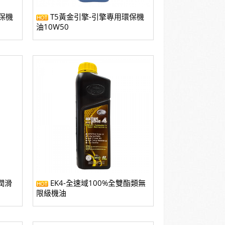
保機
T5黃金引擎-引擎專用環保機
油10W50
潤滑
EK4-全速域100%全雙酯類無
限級機油