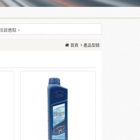
耗增加等現象
問洽談進駐。
耗增加等現象
首頁
產品型錄
問洽談進駐。