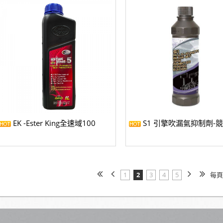
EK -Ester King全速域100
S1 引擎吹漏氣抑制劑-
1
2
3
4
5
每