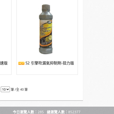
競速版
S2 引擎吹漏氣抑制劑-扭力版
頁
筆 /全 40 筆
今日瀏覽人數：
285
總瀏覽人數：
852377