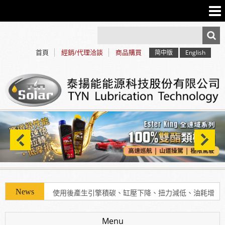
首頁
經銷/代理洽談
商品購買
简中版
English
使用「泰揚能 Solar 索爾機油」可有效解決車輛經年
使用後產生引擎積碳、缸壓下降、扭力減低、油耗增
加等現象
Menu