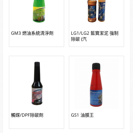
GM3 燃油系統清淨劑
LG1/LG2 藍寶潔泥 強制
除碳 (汽
觸媒/DPF除碳劑
GS1 油膜王