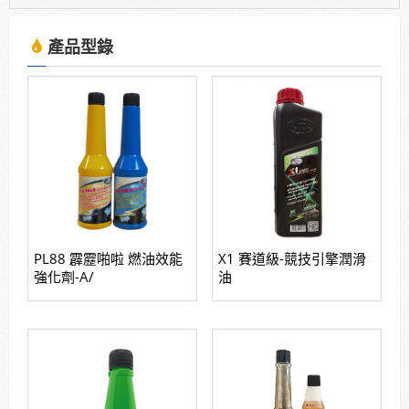
2025年7月13日受KBS京都電視台邀請採訪，廣受日
本當地通路詢問洽談進駐。
產品型錄
使用「泰揚能 Solar 索爾機油」可有效解決車輛經年
使用後產生引擎積碳、缸壓下降、扭力減低、油耗增
加等現象
2025年7月13日受KBS京都電視台邀請採訪，廣受日
本當地通路詢問洽談進駐。
PL88 霹靂啪啦 燃油效能
X1 賽道級-競技引擎潤滑
強化劑-A/
油