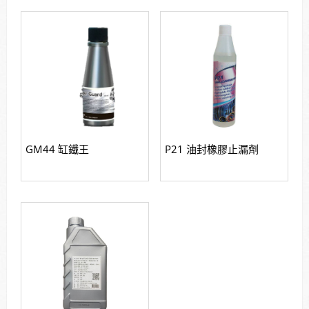
GM44 缸鐵王
P21 油封橡膠止漏劑