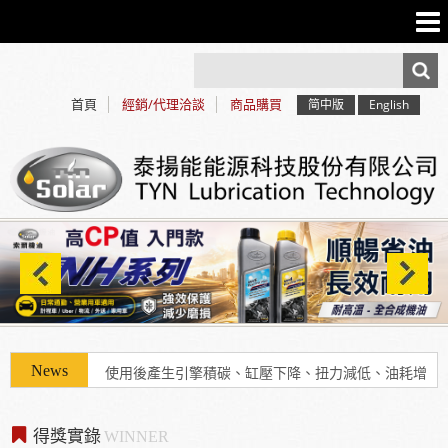
首頁
經銷/代理洽談
商品購買
简中版
English
使用「泰揚能 Solar 索爾機油」可有效解決車輛經年
使用後產生引擎積碳、缸壓下降、扭力減低、油耗增
加等現象
得獎實錄
WINNER
2025年7月13日受KBS京都電視台邀請採訪，廣受日