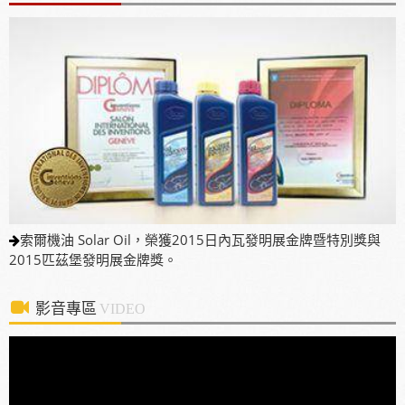
本當地通路詢問洽談進駐。
使用「泰揚能 Solar 索爾機油」可有效解決車輛經年
使用後產生引擎積碳、缸壓下降、扭力減低、油耗增
加等現象
2025年7月13日受KBS京都電視台邀請採訪，廣受日
本當地通路詢問洽談進駐。
索爾機油 Solar Oil，榮獲2015日內瓦發明展金牌暨特別獎與
2015匹茲堡發明展金牌獎。
影音專區
VIDEO