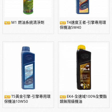
M1 燃油系統清淨劑
T4速度王者-引擎專用環
T5黃金引擎-引擎專用環
EK4-全速域100%全雙酯
保機油10W50
類無限級機油