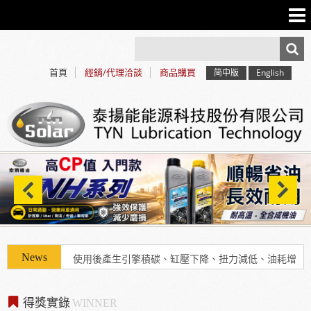
首頁
經銷/代理洽談
商品購買
简中版
English
使用「泰揚能 Solar 索爾機油」可有效解決車輛經年
使用後產生引擎積碳、缸壓下降、扭力減低、油耗增
加等現象
得獎實錄
WINNER
2025年7月13日受KBS京都電視台邀請採訪，廣受日