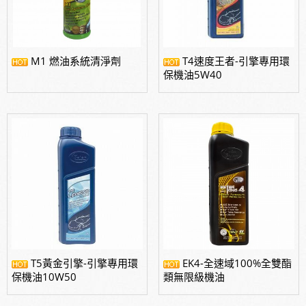
M1 燃油系統清淨劑
T4速度王者-引擎專用環
T5黃金引擎-引擎專用環
EK4-全速域100%全雙酯
保機油10W50
類無限級機油