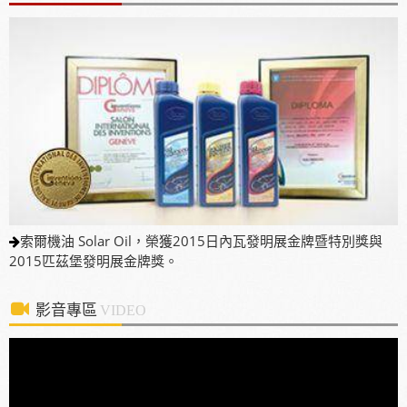
本當地通路詢問洽談進駐。
使用「泰揚能 Solar 索爾機油」可有效解決車輛經年
使用後產生引擎積碳、缸壓下降、扭力減低、油耗增
加等現象
2025年7月13日受KBS京都電視台邀請採訪，廣受日
本當地通路詢問洽談進駐。
索爾機油 Solar Oil，榮獲2015日內瓦發明展金牌暨特別獎與
2015匹茲堡發明展金牌獎。
影音專區
VIDEO