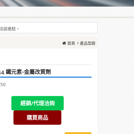
耗增加等現象
問洽談進駐。
耗增加等現象
首頁
產品型錄
問洽談進駐。
44 鐵元素-金屬改質劑
850
經銷/代理洽詢
購買商品