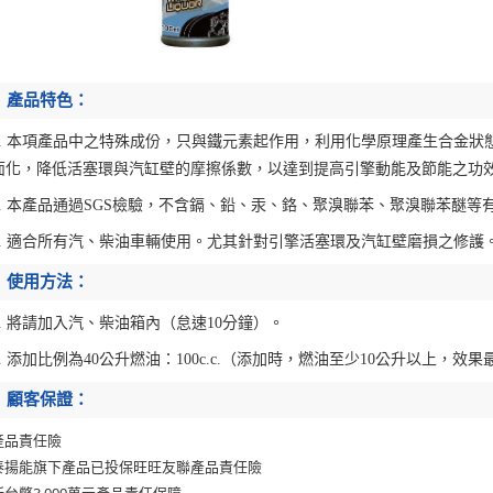
產品特色：
1. 本項產品中之特殊成份，只與鐵元素起作用，利用
化學原理產生合金狀
面化，降低活塞環與汽缸壁的摩擦係數，以達到提高引擎動能及節能之功
2. 本產品通過SGS檢驗，不含鎘、鉛、汞、鉻、聚溴聯苯、聚溴聯苯醚等
3. 適合所有汽、柴油車輛使用。尤其針對引擎活塞環及汽缸壁磨損之修護
使用方法：
1. 將請加入汽、柴油箱內（怠速10分鐘）。
2. 添加比例為40公升燃油：100c.c.（添加時，燃油至少10公升以上，效
顧客保證：
產品責任險
泰揚能旗下產品已投保旺旺友聯產品責任險