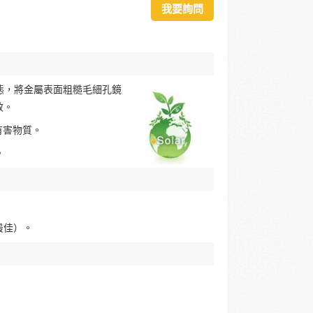
我要詢問
態，將金屬表面粗糙毛細孔鏡
效。
有害物質。
。
果最佳）。