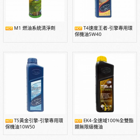
M1 燃油系統清淨劑
T4速度王者-引擎專用環
T5黃金引擎-引擎專用環
EK4-全速域100%全雙酯
保機油10W50
類無限級機油