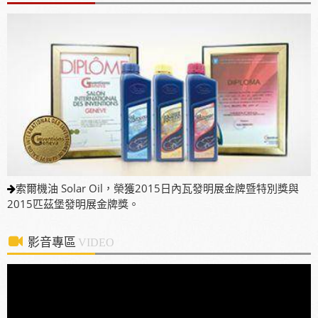
本當地通路詢問洽談進駐。
使用「泰揚能 Solar 索爾機油」可有效解決車輛經年
使用後產生引擎積碳、缸壓下降、扭力減低、油耗增
加等現象
2025年7月13日受KBS京都電視台邀請採訪，廣受日
本當地通路詢問洽談進駐。
索爾機油 Solar Oil，榮獲2015日內瓦發明展金牌暨特別獎與
2015匹茲堡發明展金牌獎。
影音專區
VIDEO