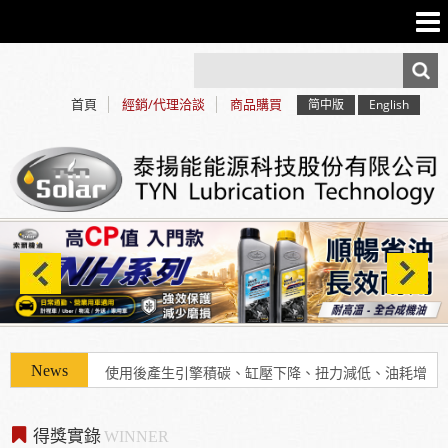
首頁
經銷/代理洽談
商品購買
简中版
English
使用「泰揚能 Solar 索爾機油」可有效解決車輛經年
使用後產生引擎積碳、缸壓下降、扭力減低、油耗增
加等現象
得獎實錄
WINNER
2025年7月13日受KBS京都電視台邀請採訪，廣受日